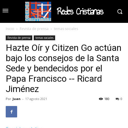
Redes Cristianas
Inicio
Revista de prensa
temas sociales
Revista de prensa
temas sociales
Hazte Oír y Citizen Go actúan
bajo los consejos de la Santa
Sede y bendecidos por el
Papa Francisco -- Ricard
Jiménez
Por
Juan
-
17 agosto 2021
180
0