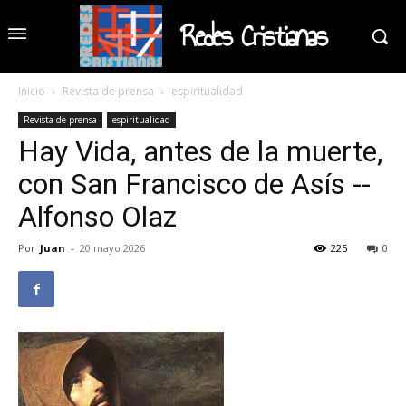
Redes Cristianas
Inicio
Revista de prensa
espiritualidad
Revista de prensa
espiritualidad
Hay Vida, antes de la muerte,
con San Francisco de Asís --
Alfonso Olaz
Por
Juan
-
20 mayo 2026
225
0