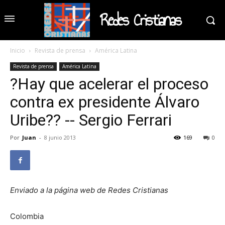
Redes Cristianas
Inicio
Revista de prensa
América Latina
Revista de prensa
América Latina
?Hay que acelerar el proceso
contra ex presidente Álvaro
Uribe?? -- Sergio Ferrari
Por
Juan
-
8 junio 2013
169
0
Enviado a la página web de Redes Cristianas
Colombia