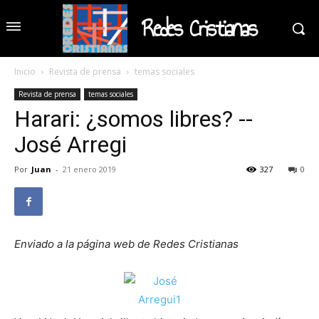
Redes Cristianas
Inicio
Revista de prensa
temas sociales
Revista de prensa
temas sociales
Harari: ¿somos libres? --
José Arregi
Por
Juan
-
21 enero 2019
327
0
Enviado a la página web de Redes Cristianas