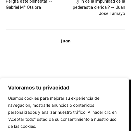
Peligra este bienestar --
¿Fin de la impunidad de la
Gabriel Mª Otalora
pederastia clerical? -- Juan
José Tamayo
Juan
Valoramos tu privacidad
Redes Cristianas
Usamos cookies para mejorar su experiencia de
Una mirada alternativa sobre la Iglesia católica y la sociedad
- Colectivos de Redes Cristianas
navegación, mostrarle anuncios o contenidos
personalizados y analizar nuestro tráfico. Al hacer clic en
“Aceptar todo” usted da su consentimiento a nuestro uso
de las cookies.