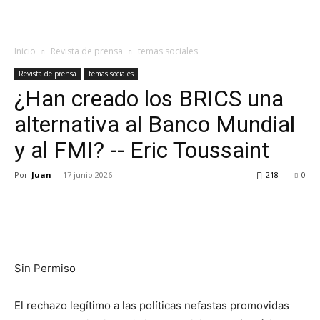
Red
Inicio
Revista de prensa
temas sociales
Revista de prensa
temas sociales
¿Han creado los BRICS una
alternativa al Banco Mundial
y al FMI? -- Eric Toussaint
Por
Juan
-
17 junio 2026
218
0
Sin Permiso
El rechazo legítimo a las políticas nefastas promovidas