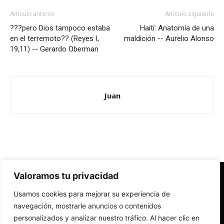
Artículo anterior
Artículo siguiente
???pero Dios tampoco estaba
Haití: Anatomía de una
en el terremoto?? (Reyes I,
maldición -- Aurelio Alonso
19,11) -- Gerardo Oberman
Juan
Valoramos tu privacidad
Redes Cristianas
Usamos cookies para mejorar su experiencia de
Una mirada alternativa sobre la Iglesia católica y la sociedad
- Colectivos de Redes Cristianas
navegación, mostrarle anuncios o contenidos
personalizados y analizar nuestro tráfico. Al hacer clic en