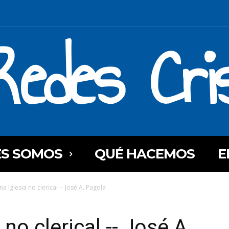
Redes Cri
ES SOMOS
QUÉ HACEMOS
E
a Iglesia no clerical -- José A. Pagola
no clerical -- José A.