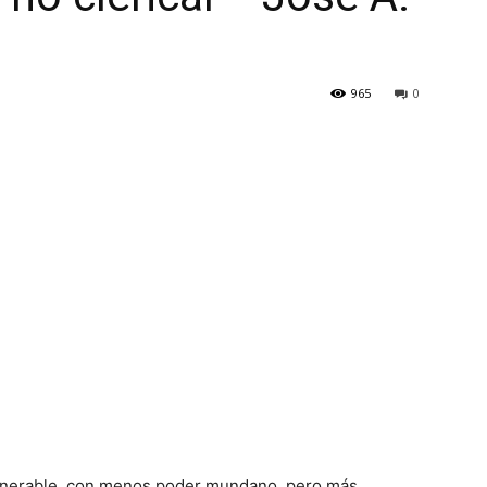
965
0
ulnerable, con menos poder mundano, pero más