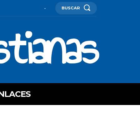
BUSCAR
-
stianas
NLACES