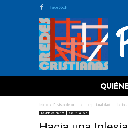
Facebook
QUIÉN
Inicio
Revista de prensa
espiritualidad
Hacia un
Revista de prensa
espiritualidad
Hacia una Iglesia 