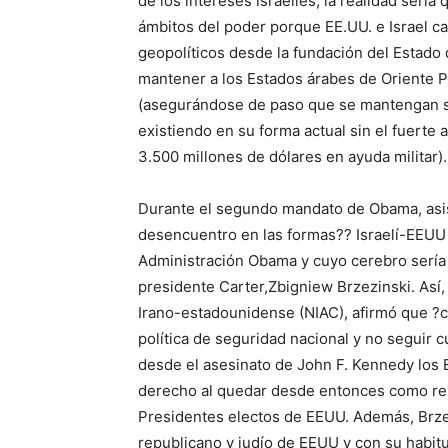
de los intereses israelíes, la realidad sería
ámbitos del poder porque EE.UU. e Israel c
geopolíticos desde la fundación del Estado d
mantener a los Estados árabes de Oriente 
(asegurándose de paso que se mantengan ser
existiendo en su forma actual sin el fuerte 
3.500 millones de dólares en ayuda militar).
Durante el segundo mandato de Obama, asis
desencuentro en las formas?? Israelí-EEUU 
Administración Obama y cuyo cerebro sería
presidente Carter,Zbigniew Brzezinski. Así,
Irano-estadounidense (NIAC), afirmó que ?c
política de seguridad nacional y no seguir c
desde el asesinato de John F. Kennedy los 
derecho al quedar desde entonces como reh
Presidentes electos de EEUU. Además, Brzez
republicano y judío de EEUU y con su habit