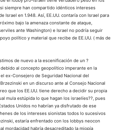
 que el lobby pro-israelí tiene verdadero peso en los
asi siempre han compartido idénticos intereses
e Israel en 1.948. Así, EE.UU. contaría con Israel para
Próximo bajo la amenaza constante de ataque,
viles ante Washington) e Israel no podría seguir
apoyo político y material que recibe de EE.UU. ( más de
timos de nuevo a la escenificación de un ?
debido al concepto geopolítico imperante en la
 el ex-Consejero de Seguridad Nacional del
 Brzezinski en un discurso ante al Consejo Nacional
reo que los EE.UU. tiene derecho a decidir su propia
ual mula estúpida lo que hagan los israelíes??, pues
Estados Unidos no habrían ya disfrutado de ese
enes de los intereses sionistas todos lo sucesivos
inski, estaría enfrentado con los lobbys neocon
ual mordacidad habría desacreditado la miopía