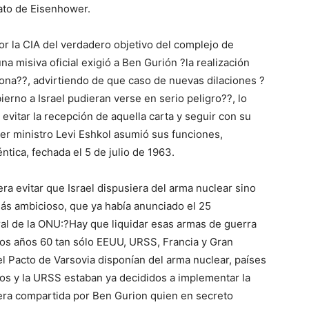
ato de Eisenhower.
or la CIA del verdadero objetivo del complejo de
na misiva oficial exigió a Ben Gurión ?la realización
ona??, advirtiendo de que caso de nuevas dilaciones ?
erno a Israel pudieran verse en serio peligro??, lo
evitar la recepción de aquella carta y seguir con su
mer ministro Levi Eshkol asumió sus funciones,
tica, fechada el 5 de julio de 1963.
a evitar que Israel dispusiera del arma nuclear sino
s ambicioso, que ya había anunciado el 25
al de la ONU:?Hay que liquidar esas armas de guerra
los años 60 tan sólo EEUU, URSS, Francia y Gran
el Pacto de Varsovia disponían del arma nuclear, países
os y la URSS estaban ya decididos a implementar la
 era compartida por Ben Gurion quien en secreto