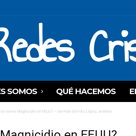
Redes Cri
ES SOMOS
QUÉ HACEMOS
E
 un nuevo Magnicidio en EEUU? -- Germán Gorráiz López, analista
 Magnicidio en EEUU?