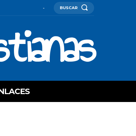
BUSCAR
-
stianas
NLACES