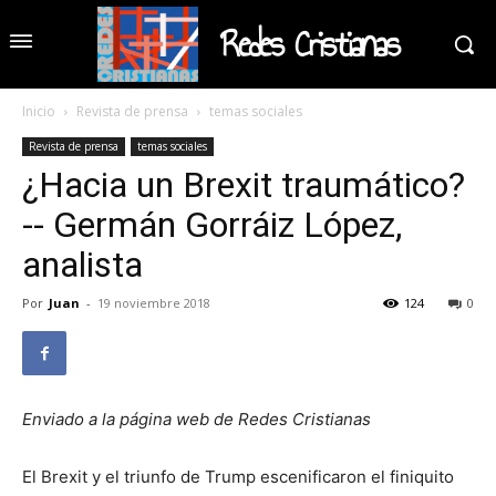
Redes Cristianas
Inicio
Revista de prensa
temas sociales
Revista de prensa
temas sociales
¿Hacia un Brexit traumático?
-- Germán Gorráiz López,
analista
Por
Juan
-
19 noviembre 2018
124
0
Enviado a la página web de Redes Cristianas
El Brexit y el triunfo de Trump escenificaron el finiquito