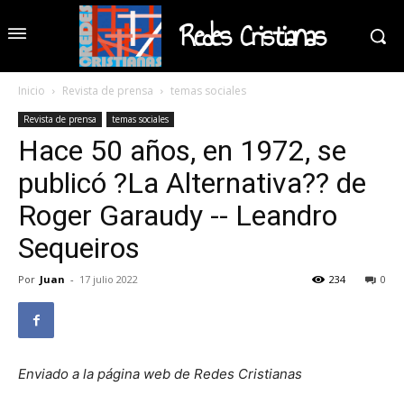
Redes Cristianas
Inicio
Revista de prensa
temas sociales
Revista de prensa
temas sociales
Hace 50 años, en 1972, se
publicó ?La Alternativa?? de
Roger Garaudy -- Leandro
Sequeiros
Por
Juan
-
17 julio 2022
234
0
Enviado a la página web de Redes Cristianas