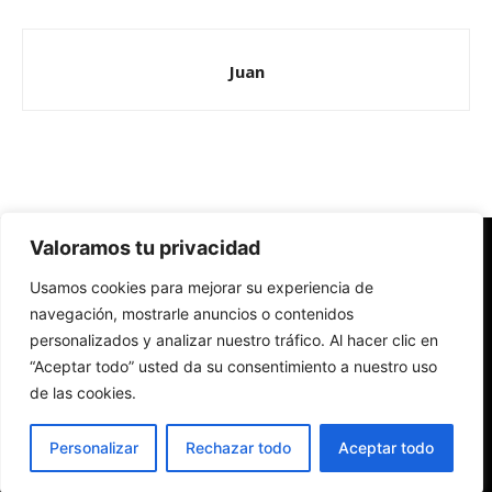
Juan
Valoramos tu privacidad
Redes Cristianas
Usamos cookies para mejorar su experiencia de
Una mirada alternativa sobre la Iglesia católica y la sociedad
- Colectivos de Redes Cristianas
navegación, mostrarle anuncios o contenidos
personalizados y analizar nuestro tráfico. Al hacer clic en
“Aceptar todo” usted da su consentimiento a nuestro uso
de las cookies.
Personalizar
Rechazar todo
Aceptar todo