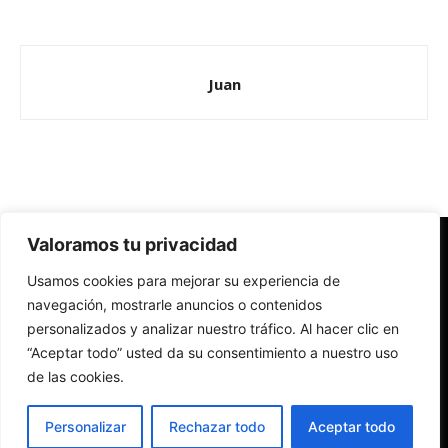
Juan
Valoramos tu privacidad
Redes Cristianas
Usamos cookies para mejorar su experiencia de
Una mirada alternativa sobre la Iglesia católica y la sociedad
- Colectivos de Redes Cristianas
navegación, mostrarle anuncios o contenidos
personalizados y analizar nuestro tráfico. Al hacer clic en
“Aceptar todo” usted da su consentimiento a nuestro uso
de las cookies.
Personalizar
Rechazar todo
Aceptar todo