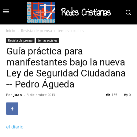
Redes Cristianas
Inicio
Revista de prensa
temas sociales
Revista de prensa
temas sociales
Guía práctica para
manifestantes bajo la nueva
Ley de Seguridad Ciudadana
-- Pedro Águeda
Por
Juan
-
3 diciembre 2013
165
0
el diario