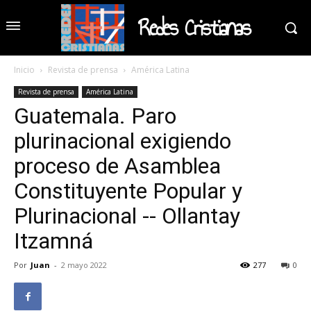
Redes Cristianas
Inicio
Revista de prensa
América Latina
Revista de prensa
América Latina
Guatemala. Paro
plurinacional exigiendo
proceso de Asamblea
Constituyente Popular y
Plurinacional -- Ollantay
Itzamná
Por
Juan
-
2 mayo 2022
277
0