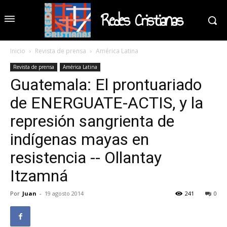
Redes Cristianas
Inicio
Revista de prensa
América Latina
Revista de prensa
América Latina
Guatemala: El prontuariado
de ENERGUATE-ACTIS, y la
represión sangrienta de
indígenas mayas en
resistencia -- Ollantay
Itzamná
Por
Juan
-
19 agosto 2014
241
0