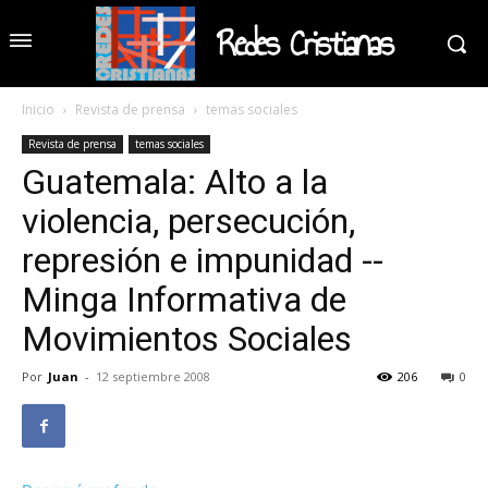
Redes Cristianas
Inicio
Revista de prensa
temas sociales
Revista de prensa
temas sociales
Guatemala: Alto a la
violencia, persecución,
represión e impunidad --
Minga Informativa de
Movimientos Sociales
Por
Juan
-
12 septiembre 2008
206
0