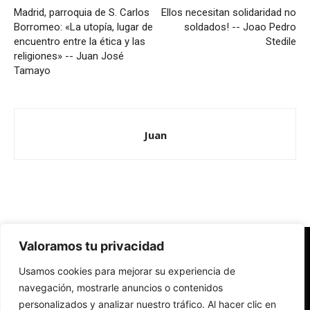
Madrid, parroquia de S. Carlos
Ellos necesitan solidaridad no
Borromeo: «La utopía, lugar de
soldados! -- Joao Pedro
encuentro entre la ética y las
Stedile
religiones» -- Juan José
Tamayo
Juan
Valoramos tu privacidad
Redes Cristianas
Usamos cookies para mejorar su experiencia de
Una mirada alternativa sobre la Iglesia católica y la sociedad
- Colectivos de Redes Cristianas
navegación, mostrarle anuncios o contenidos
personalizados y analizar nuestro tráfico. Al hacer clic en