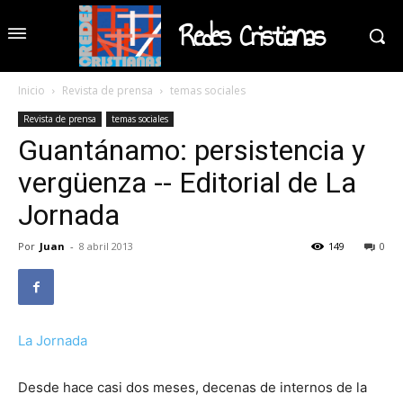
Redes Cristianas
Inicio
Revista de prensa
temas sociales
Revista de prensa
temas sociales
Guantánamo: persistencia y
vergüenza -- Editorial de La
Jornada
Por
Juan
-
8 abril 2013
149
0
La Jornada
Desde hace casi dos meses, decenas de internos de la