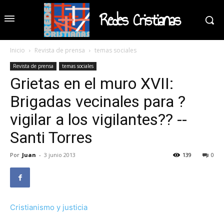
Redes Cristianas
Inicio
Revista de prensa
temas sociales
Revista de prensa
temas sociales
Grietas en el muro XVII:
Brigadas vecinales para ?
vigilar a los vigilantes?? --
Santi Torres
Por
Juan
-
3 junio 2013
139
0
Cristianismo y justicia