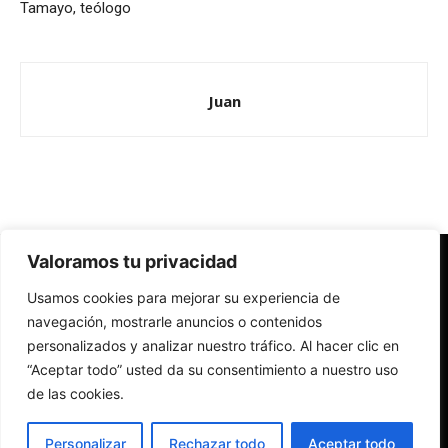
Tamayo, teólogo
Juan
Valoramos tu privacidad
Redes Cristianas
Usamos cookies para mejorar su experiencia de
Una mirada alternativa sobre la Iglesia católica y la sociedad
- Colectivos de Redes Cristianas
navegación, mostrarle anuncios o contenidos
personalizados y analizar nuestro tráfico. Al hacer clic en
“Aceptar todo” usted da su consentimiento a nuestro uso
de las cookies.
Personalizar
Rechazar todo
Aceptar todo