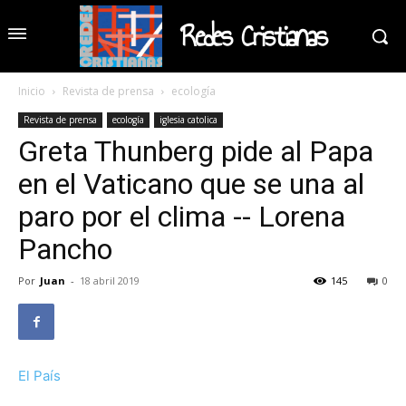
Redes Cristianas
Inicio
Revista de prensa
ecología
Revista de prensa
ecología
iglesia catolica
Greta Thunberg pide al Papa
en el Vaticano que se una al
paro por el clima -- Lorena
Pancho
Por
Juan
-
18 abril 2019
145
0
El País