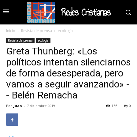
Redes Cristianas
Inicio
Revista de prensa
ecología
Revista de prensa
ecología
Greta Thunberg: «Los
políticos intentan silenciarnos
de forma desesperada, pero
vamos a seguir avanzando» -
- Belén Remacha
Por
Juan
-
7 diciembre 2019
166
0