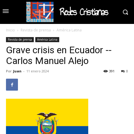
Redes Cristianas
Inicio
Revista de prensa
América Latina
Revista de prensa
América Latina
Grave crisis en Ecuador --
Carlos Manuel Alejo
Por
Juan
-
11 enero 2024
391
0