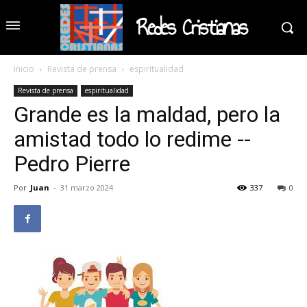
Redes Cristianas
Inicio
Revista de prensa
espiritualidad
Revista de prensa
espiritualidad
Grande es la maldad, pero la
amistad todo lo redime --
Pedro Pierre
Por
Juan
-
31 marzo 2024
337
0