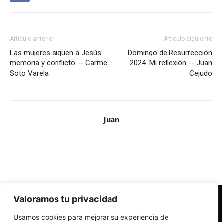
Artículo anterior
Artículo siguiente
Las mujeres siguen a Jesús:
Domingo de Resurrección
memoria y conflicto -- Carme
2024. Mi reflexión -- Juan
Soto Varela
Cejudo
Juan
Valoramos tu privacidad
Redes Cristianas
Usamos cookies para mejorar su experiencia de
Una mirada alternativa sobre la Iglesia católica y la sociedad