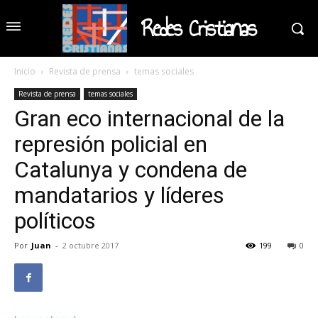
Redes Cristianas
Inicio
Revista de prensa
temas sociales
Revista de prensa
temas sociales
Gran eco internacional de la
represión policial en
Catalunya y condena de
mandatarios y líderes
políticos
Por
Juan
-
2 octubre 2017
199
0