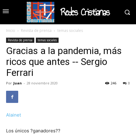
Redes Cristianas
Inicio
Revista de prensa
temas sociales
Revista de prensa
temas sociales
Gracias a la pandemia, más
ricos que antes -- Sergio
Ferrari
Por
Juan
-
28 noviembre 2020
246
0
Alainet
Los únicos ?ganadores??