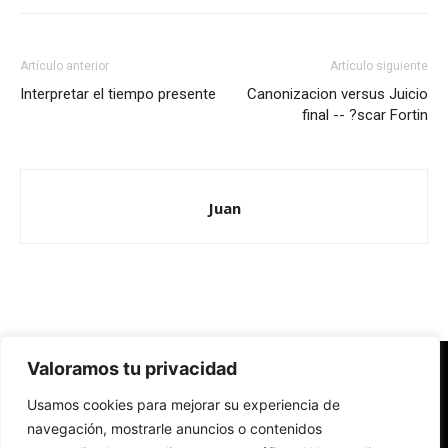
Artículo anterior
Artículo siguiente
Interpretar el tiempo presente
Canonizacion versus Juicio
final -- ?scar Fortin
Juan
Valoramos tu privacidad
Redes Cristianas
Usamos cookies para mejorar su experiencia de
Una mirada alternativa sobre la Iglesia católica y la sociedad
- Colectivos de Redes Cristianas
navegación, mostrarle anuncios o contenidos