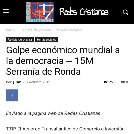
Redes Cristianas
Inicio
Revista de prensa
temas sociales
Revista de prensa
temas sociales
Golpe económico mundial a
la democracia -- 15M
Serranía de Ronda
Por
Juan
-
7 octubre 2015
259
0
Enviado a la página web de Redes Cristianas
TTIP El Acuerdo Transatlántico de Comercio e Inversión