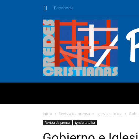
Facebook
QUIÉNES SO
Inicio
Revista de prensa
iglesia catolica
Gobie
Revista de prensa
iglesia catolica
Gobierno e Igles