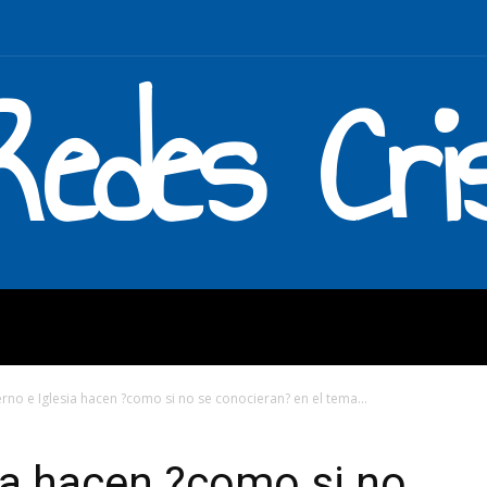
Redes Cri
MOS
QUÉ HACEMOS
ENLAC
rno e Iglesia hacen ?como si no se conocieran? en el tema...
ia hacen ?como si no