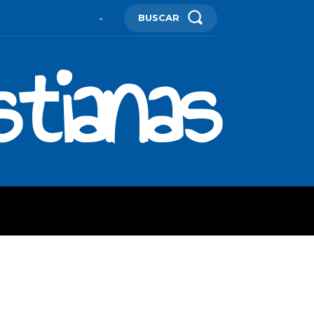
BUSCAR
-
stianas
ES
MORE