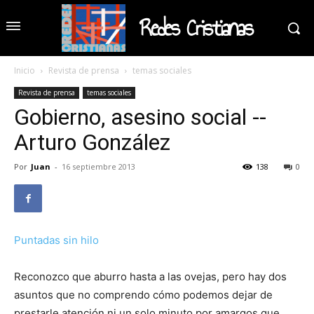
Redes Cristianas
Inicio
Revista de prensa
temas sociales
Revista de prensa
temas sociales
Gobierno, asesino social --
Arturo González
Por
Juan
-
16 septiembre 2013
138
0
Puntadas sin hilo
Reconozco que aburro hasta a las ovejas, pero hay dos
asuntos que no comprendo cómo podemos dejar de
prestarle atención ni un solo minuto por amargos que