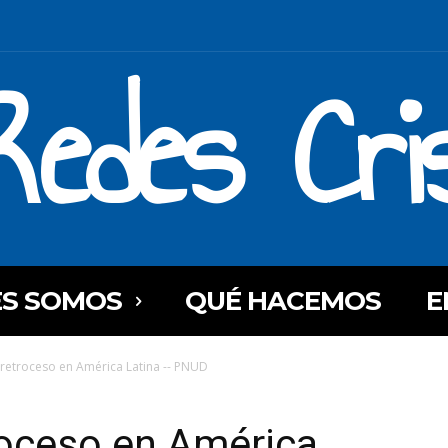
Redes Cri
ES SOMOS
QUÉ HACEMOS
E
 retroceso en América Latina -- PNUD
roceso en América