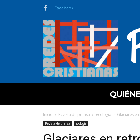
Facebook
QUIÉN
Inicio
Revista de prensa
ecología
Glaciares en
Revista de prensa
ecología
Glaciares en ret