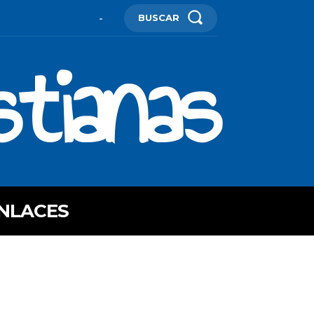
BUSCAR
-
stianas
NLACES