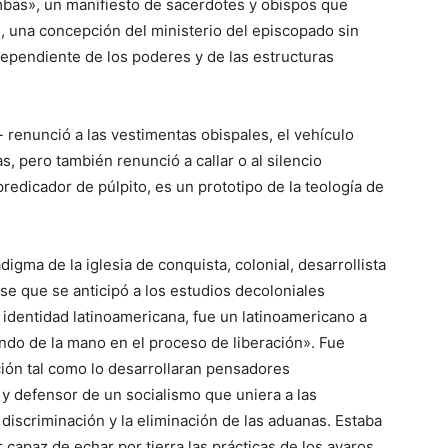
mbas», un manifiesto de sacerdotes y obispos que
, una concepción del ministerio del episcopado sin
dependiente de los poderes y de las estructuras
enunció a las vestimentas obispales, el vehículo
as, pero también renunció a callar o al silencio
predicador de púlpito, es un prototipo de la teología de
gma de la iglesia de conquista, colonial, desarrollista
irse que se anticipó a los estudios decoloniales
identidad latinoamericana, fue un latinoamericano a
ndo de la mano en el proceso de liberación». Fue
ación tal como lo desarrollaran pensadores
 y defensor de un socialismo que uniera a las
 discriminación y la eliminación de las aduanas. Estaba
capaz de echar por tierra las prácticas de los avaros.