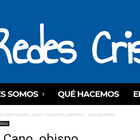
Redes Cri
ES SOMOS
QUÉ HACEMOS
E
o Valencia Cano, obispo, misionero y hermano -- Javier Jaramillo
tolica
 Cano, obispo,