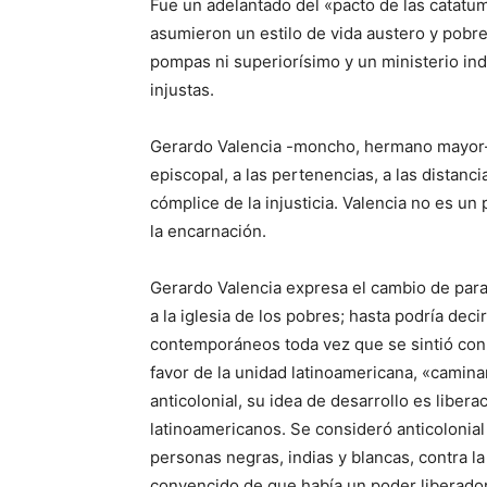
Fue un adelantado del «pacto de las catatu
asumieron un estilo de vida austero y pobre
pompas ni superiorísimo y un ministerio in
injustas.
Gerardo Valencia -moncho, hermano mayor- r
episcopal, a las pertenencias, a las distanci
cómplice de la injusticia. Valencia no es un 
la encarnación.
Gerardo Valencia expresa el cambio de paradi
a la iglesia de los pobres; hasta podría dec
contemporáneos toda vez que se sintió con 
favor de la unidad latinoamericana, «camina
anticolonial, su idea de desarrollo es liber
latinoamericanos. Se consideró anticolonial
personas negras, indias y blancas, contra la
convencido de que había un poder liberador 