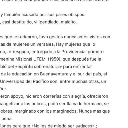
y también acusado por sus pares obispos:
casi destituido, vilipendiado, maldito.
s que le rodearon, tuvo gestos nunca antes vistos con
icas de mujeres universales. Hay mujeres que lo
o, arriesgado, entregado a la Providencia, primero
Femenina Misional UFEMI (1950), que después fue la
ló del «espíritu sobrenatural» para enfrentar
 de la educación en Buenaventura y el sur del país, el
Universidad del Pacífico son, entre muchas otras, un
ñor.
cieron apoyo, hicieron correrías con alegría, ofrecieron
angelizar a los pobres, pidió ser llamado hermano, se
s pobres, marginado con los marginados. Nunca más que
n pena.
iciones para que «No les de miedo ser audaces» ;