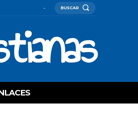
BUSCAR
-
stianas
NLACES