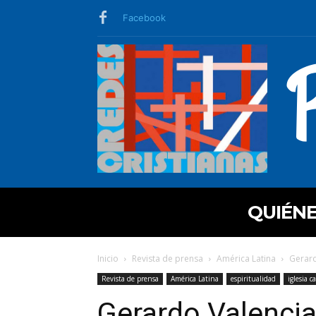
Facebook
QUIÉN
Inicio
Revista de prensa
América Latina
Gerard
Revista de prensa
América Latina
espiritualidad
iglesia ca
Gerardo Valencia