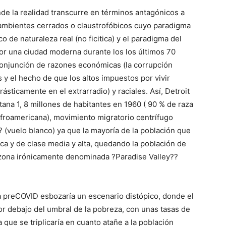
nde la realidad transcurre en términos antagónicos a
 ambientes cerrados o claustrofóbicos cuyo paradigma
co de naturaleza real (no ficitica) y el paradigma del
or una ciudad moderna durante los los últimos 70
conjunción de razones económicas (la corrupción
 y el hecho de que los altos impuestos por vivir
ásticamente en el extrarradio) y raciales. Así, Detroit
tana 1, 8 millones de habitantes en 1960 ( 90 % de raza
afroamericana), movimiento migratorio centrífugo
 (vuelo blanco) ya que la mayoría de la población que
nca y de clase media y alta, quedando la población de
a zona irónicamente denominada ?Paradise Valley??
na preCOVID esbozaría un escenario distópico, donde el
or debajo del umbral de la pobreza, con unas tasas de
a que se triplicaría en cuanto atañe a la población