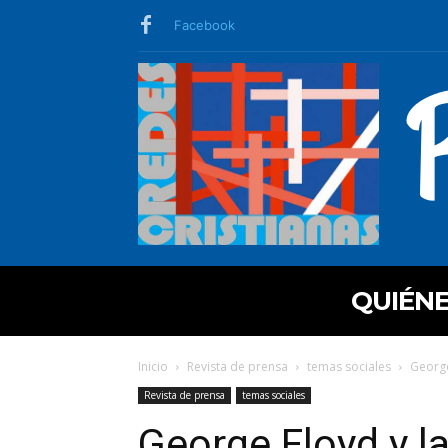
Facebook
QUIÉN
Inicio
Revista de prensa
temas sociales
George
Revista de prensa
temas sociales
George Floyd y l