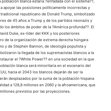
 población blanca estaría ?enfadada con el sistema??,
 a apoyar las posiciones políticamente incorrectas y
t tradicional republicano de Donald Trump, simbolizado
res de 45 años a Trump y de los partidos neonazis y
o los ámbitos de poder de la ?América profunda??. El
avid Duke, ex-líder del KKK y los posteriores
o de la organización de extrema derecha húngara
mo y de Stephen Bannon, de ideología populista y
bolizaron la llegada de los supremacistas blancos a la
instaurar el ?White Power?? en una sociedad en la que
oblación blanca será minoritaria en el escenario del
EUU, hacia el 2043 los blancos dejarán de ser la
erán desplazados por la suma de la población hispana
lidad a 128,8 millones en 2060 y la afroamericana, que
8 millones previstos por las proyecciones.