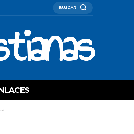
BUSCAR
-
stianas
NLACES
sta