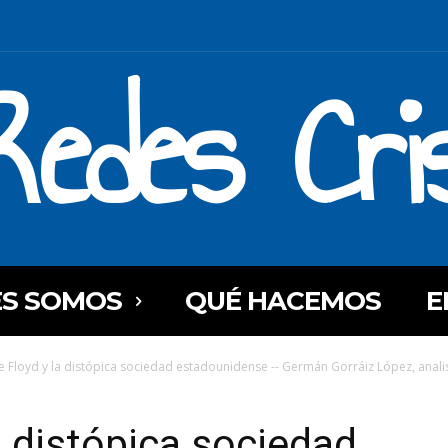
Redes Cri
ES SOMOS
QUÉ HACEMOS
E
 Floyd y la distópica sociedad estadounidense -- Germán Gorráiz López, anali
a distópica sociedad