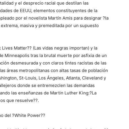
talidad y el desprecio racial que destilan las
iudades de EEUU, elementos constituyentes de la
pleado por el novelista Martín Amis para designar ?la
ad extrema, masiva y premeditada por un supuesto
Lives Matter?? (Las vidas negras importan) y la
e Minneapolis tras la brutal muerte por asfixia de un
ión desmesurada y con claros tintes racistas de las
las áreas metropolitanas con altas tasas de población
ington, St-Louis, Los Ángeles, Atlanta, Cleveland y
 callejeros donde se entremezclen las demandas
idando las enseñanzas de Martin Luther King:?La
los que resuelve??.
rno del ?White Power??