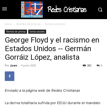
Redes Cristianas
Inicio
Revista de prensa
temas sociales
Revista de prensa
temas sociales
George Floyd y el racismo en
Estados Unidos -- Germán
Gorráiz López, analista
Por
Juan
-
4 junio 2020
282
0
Enviado a la página web de Redes Cristianas
La deriva totalitaria sufrida por EEUU durante el mandato