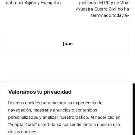
sobre «Religión y Evangelio»
políticos del PP y de Vox:
«Nuestra Guerra Civil no ha
terminado todavía»
Juan
Valoramos tu privacidad
Redes Cristianas
Usamos cookies para mejorar su experiencia de
Una mirada alternativa sobre la Iglesia católica y la sociedad
- Colectivos de Redes Cristianas
navegación, mostrarle anuncios o contenidos
personalizados y analizar nuestro tráfico. Al hacer clic en
“Aceptar todo” usted da su consentimiento a nuestro uso
de las cookies.