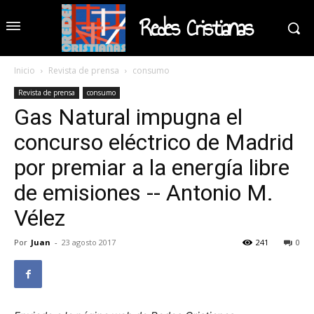
Redes Cristianas
Inicio
Revista de prensa
consumo
Revista de prensa
consumo
Gas Natural impugna el
concurso eléctrico de Madrid
por premiar a la energía libre
de emisiones -- Antonio M.
Vélez
Por
Juan
-
23 agosto 2017
241
0