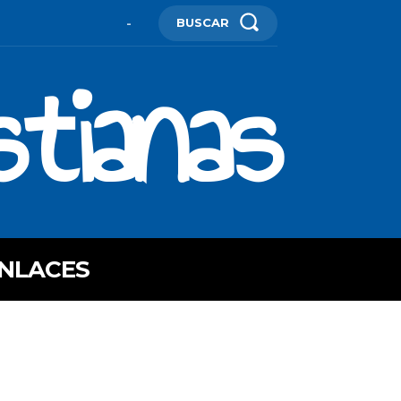
BUSCAR
-
stianas
NLACES