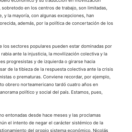
modelo económico y su traducción en movilización
s, sobretodo en los centros de trabajo, son limitadas,
, y la mayoría, con algunas excepciones, han
orecida, además, por la política de concertación de los
 de los sectores populares pueden estar dominadas por
abia ante la injusticia, la movilización colectiva y la
es progresistas y de izquierda o girarse hacia
ar de la tibieza de la respuesta colectiva ante la crisis
mistas o prematuras. Conviene recordar, por ejemplo,
to obrero norteamericano tardó cuatro años en
panorama político y social del país. Estamos, pues,
smo entonadas desde hace meses y las proclamas
ún el intento de negar el carácter sistémico de la
estionamiento del propio sistema económico. Nicolás