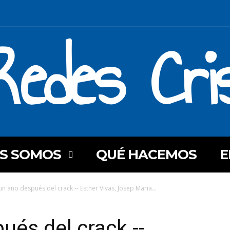
Redes Cri
ES SOMOS
QUÉ HACEMOS
E
un año después del crack -- Esther Vivas, Josep Maria...
ués del crack --