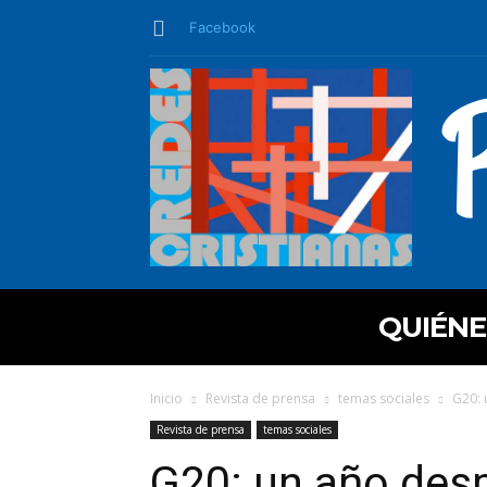
Facebook
QUIÉN
Inicio
Revista de prensa
temas sociales
G20: 
Revista de prensa
temas sociales
G20: un año desp