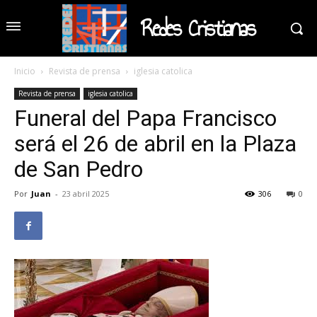
Redes Cristianas
Inicio
Revista de prensa
iglesia catolica
Revista de prensa
iglesia catolica
Funeral del Papa Francisco
será el 26 de abril en la Plaza
de San Pedro
Por
Juan
-
23 abril 2025
306
0