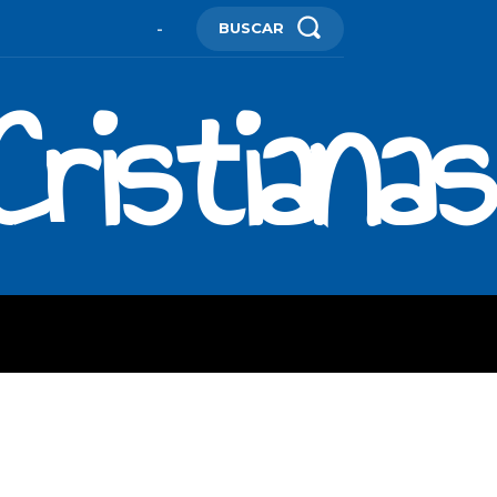
BUSCAR
-
ristianas
ES
MORE