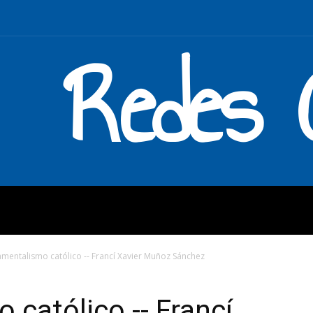
Redes C
MOS
QUÉ HACEMOS
ENLAC
mentalismo católico -- Francí Xavier Muñoz Sánchez
católico -- Francí