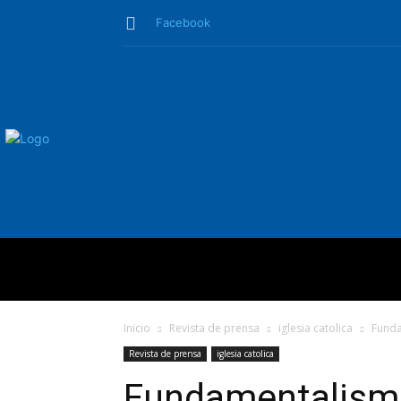
Facebook
QUIÉNES SO
Inicio
Revista de prensa
iglesia catolica
Funda
Revista de prensa
iglesia catolica
Fundamentalismo 