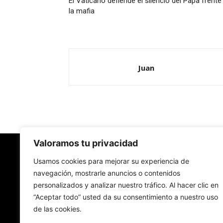
El Vaticano defiende el silencio del Papa frente
la mafia
Juan
Valoramos tu privacidad
Redes Cristianas
Usamos cookies para mejorar su experiencia de
navegación, mostrarle anuncios o contenidos
personalizados y analizar nuestro tráfico. Al hacer clic en
Una mirada alternativa sobre la Iglesia católica y
“Aceptar todo” usted da su consentimiento a nuestro uso
sociedad
de las cookies.
- Colectivos de Redes Cristianas