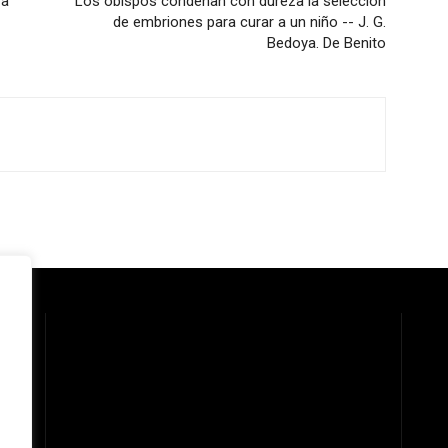
 a
Los obispos condenan con dureza la selección
de embriones para curar a un niño -- J. G.
Bedoya. De Benito
 la