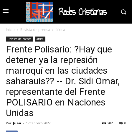
Redes Cristianas
Inicio
Revista de prensa
áfrica
Revista de prensa
áfrica
Frente Polisario: ?Hay que
detener ya la represión
marroquí en las ciudades
saharauis?? -- Dr. Sidi Omar,
representante del Frente
POLISARIO en Naciones
Unidas
Por
Juan
-
17 febrero 2022
202
0