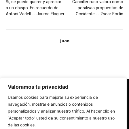
Sí, se puede querer y apreciar
Canciller ruso valora como
a un obispo. En recuerdo de
positivas propuestas de
Antoni Vadell -- Jaume Flaquer
Occidente -- ?scar Fortin
Juan
Valoramos tu privacidad
Redes Cristianas
Usamos cookies para mejorar su experiencia de
Una mirada alternativa sobre la Iglesia católica y la sociedad
- Colectivos de Redes Cristianas
navegación, mostrarle anuncios o contenidos
personalizados y analizar nuestro tráfico. Al hacer clic en
“Aceptar todo” usted da su consentimiento a nuestro uso
de las cookies.