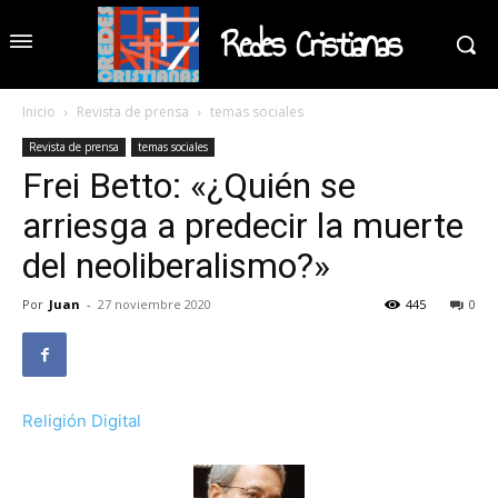
Redes Cristianas
Inicio
Revista de prensa
temas sociales
Revista de prensa
temas sociales
Frei Betto: «¿Quién se
arriesga a predecir la muerte
del neoliberalismo?»
Por
Juan
-
27 noviembre 2020
445
0
Religión Digital