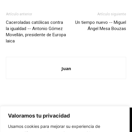
Artículo anterior
Artículo siguiente
Caceroladas católicas contra
Un tiempo nuevo -- Miguel
la igualdad -- Antonio Gómez
Ángel Mesa Bouzas
Movellán, presidente de Europa
laica
Juan
Valoramos tu privacidad
Redes Cristianas
Usamos cookies para mejorar su experiencia de
Una mirada alternativa sobre la Iglesia católica y la sociedad
- Colectivos de Redes Cristianas