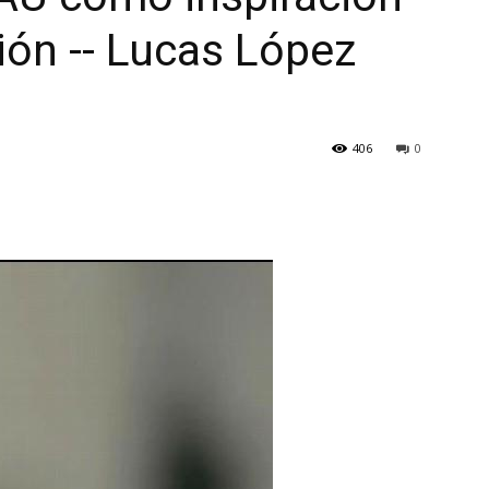
ión -- Lucas López
406
0