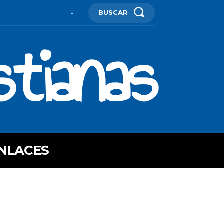
BUSCAR
-
stianas
NLACES