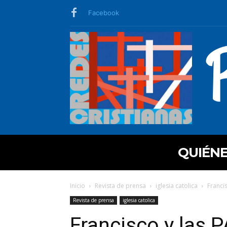
Facebook
QUIÉN
Inicio
Revista de prensa
iglesia catolica
Franci
Revista de prensa
iglesia catolica
Francisco y las 