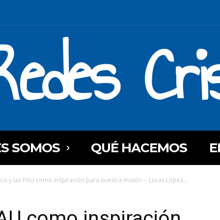
Redes Cri
ES SOMOS
QUÉ HACEMOS
E
sco y las PAU como inspiración para nuestra misión -- Lucas López...
PAU como inspiración