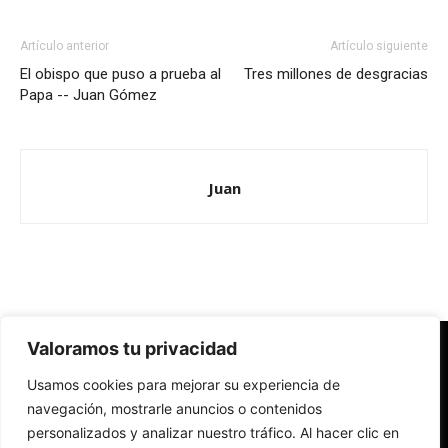
Artículo anterior
Artículo siguiente
El obispo que puso a prueba al
Tres millones de desgracias
Papa -- Juan Gómez
Juan
Valoramos tu privacidad
Redes Cristianas
Usamos cookies para mejorar su experiencia de
Una mirada alternativa sobre la Iglesia católica y la sociedad
- Colectivos de Redes Cristianas
navegación, mostrarle anuncios o contenidos
personalizados y analizar nuestro tráfico. Al hacer clic en