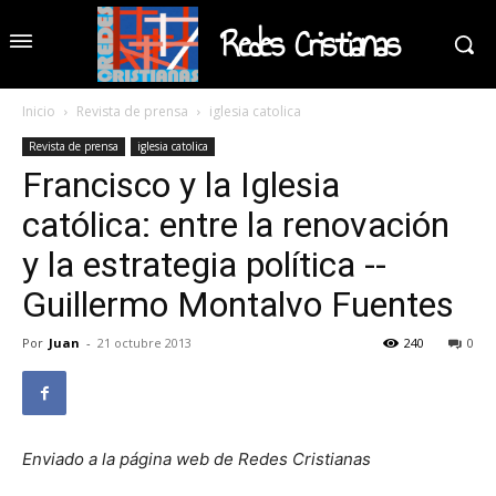
Redes Cristianas
Inicio
Revista de prensa
iglesia catolica
Revista de prensa
iglesia catolica
Francisco y la Iglesia
católica: entre la renovación
y la estrategia política --
Guillermo Montalvo Fuentes
Por
Juan
-
21 octubre 2013
240
0
Enviado a la página web de Redes Cristianas