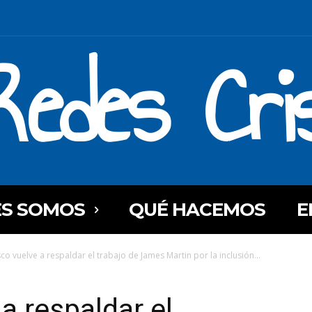
Redes Cri
ES SOMOS
QUÉ HACEMOS
E
co vuelve a respaldar el trabajo de James Martin por la inclusión...
a respaldar el