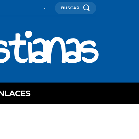
BUSCAR
-
stianas
NLACES