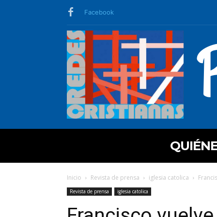
Facebook
QUIÉN
Inicio
Revista de prensa
iglesia catolica
Francis
Revista de prensa
iglesia catolica
Francisco vuelve 