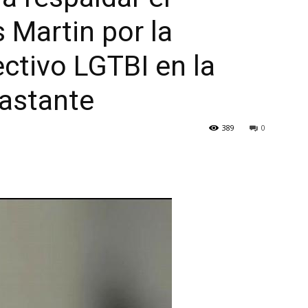
 Martin por la
ectivo LGTBI en la
Bastante
389
0