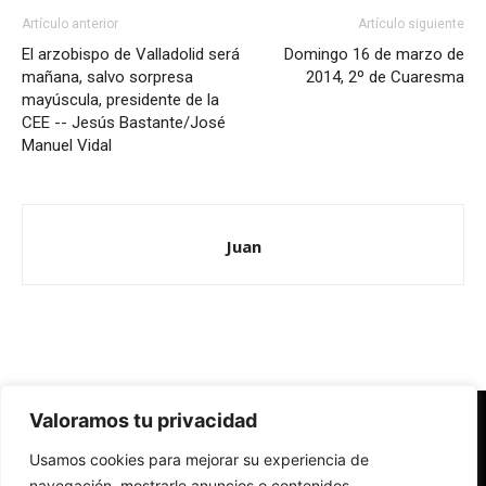
Artículo anterior
Artículo siguiente
El arzobispo de Valladolid será
Domingo 16 de marzo de
mañana, salvo sorpresa
2014, 2º de Cuaresma
mayúscula, presidente de la
CEE -- Jesús Bastante/José
Manuel Vidal
Juan
Valoramos tu privacidad
Redes Cristianas
Usamos cookies para mejorar su experiencia de
Una mirada alternativa sobre la Iglesia católica y la sociedad
- Colectivos de Redes Cristianas
navegación, mostrarle anuncios o contenidos