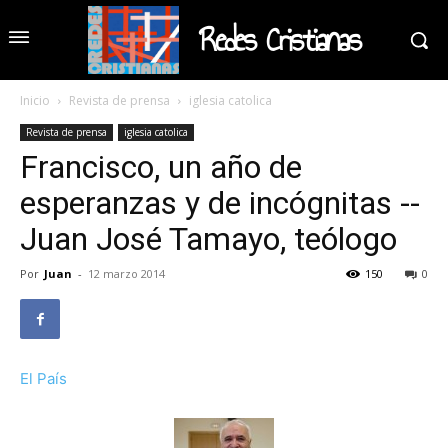
Redes Cristianas
Inicio
Revista de prensa
iglesia catolica
Revista de prensa
iglesia catolica
Francisco, un año de
esperanzas y de incógnitas --
Juan José Tamayo, teólogo
Por
Juan
-
12 marzo 2014
150
0
El País