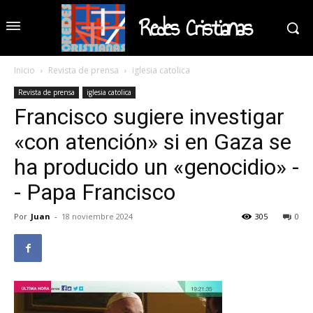
Redes Cristianas
Inicio
Revista de prensa
iglesia catolica
Revista de prensa
iglesia catolica
Francisco sugiere investigar
«con atención» si en Gaza se
ha producido un «genocidio» -
- Papa Francisco
Por
Juan
-
18 noviembre 2024
305
0