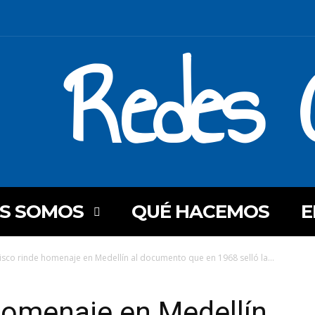
Redes C
ES SOMOS
QUÉ HACEMOS
E
isco rinde homenaje en Medellín al documento que en 1968 selló la...
homenaje en Medellín