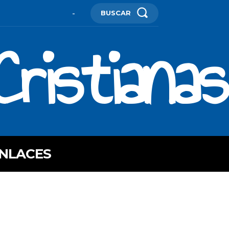
BUSCAR
-
ristianas
NLACES