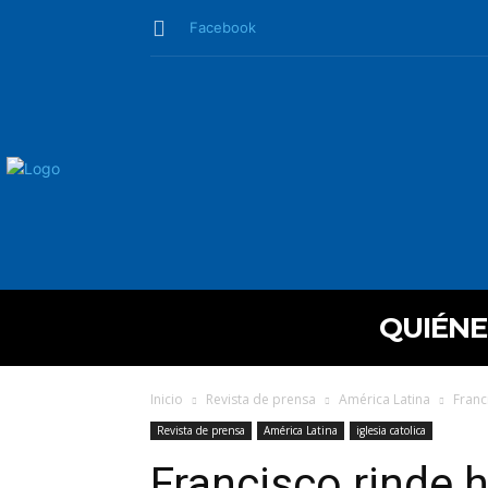
Facebook
QUIÉN
Inicio
Revista de prensa
América Latina
Franc
Revista de prensa
América Latina
iglesia catolica
Francisco rinde 