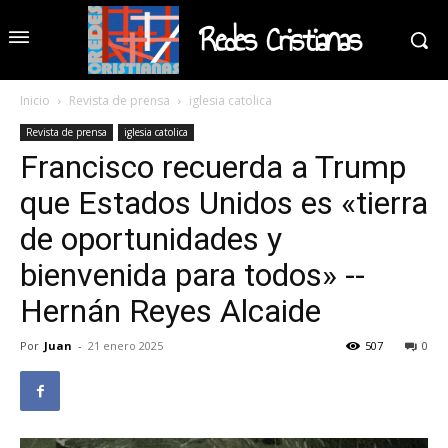
Redes Cristianas
Inicio
Revista de prensa
iglesia catolica
Revista de prensa
iglesia catolica
Francisco recuerda a Trump
que Estados Unidos es «tierra
de oportunidades y
bienvenida para todos» --
Hernán Reyes Alcaide
Por
Juan
-
21 enero 2025
507
0