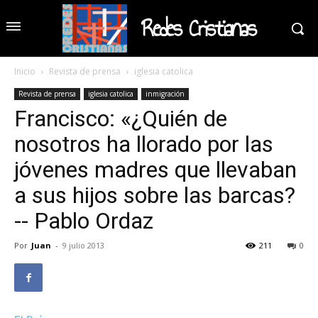
Redes Cristianas
Inicio
Revista de prensa
iglesia catolica
Revista de prensa
iglesia catolica
inmigración
Francisco: «¿Quién de
nosotros ha llorado por las
jóvenes madres que llevaban
a sus hijos sobre las barcas?
-- Pablo Ordaz
Por
Juan
-
9 julio 2013
211
0