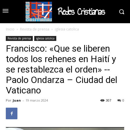
Redes Cristianas
Inicio
Revista de prensa
iglesia catolica
Revista de prensa
iglesia catolica
Francisco: «Que se liberen
todos los rehenes en Haití y
se restablezca el orden» --
Paolo Ondarza – Ciudad del
Vaticano
Por
Juan
-
19 marzo 2024
307
0