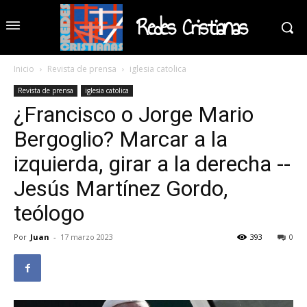
Redes Cristianas
Inicio
Revista de prensa
iglesia catolica
Revista de prensa
iglesia catolica
¿Francisco o Jorge Mario
Bergoglio? Marcar a la
izquierda, girar a la derecha --
Jesús Martínez Gordo,
teólogo
Por
Juan
-
17 marzo 2023
393
0