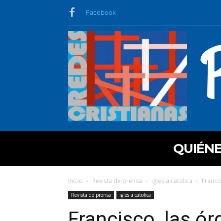
Facebook
QUIÉN
Inicio
Revista de prensa
iglesia catolica
Francis
Revista de prensa
iglesia catolica
Francisco, las ór