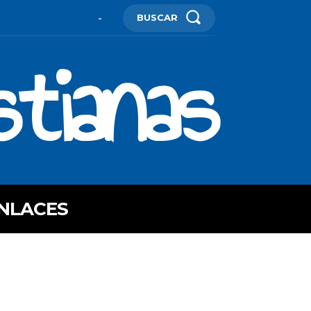
BUSCAR
-
stianas
NLACES