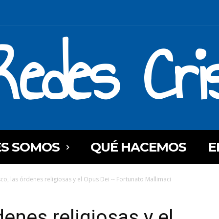
Redes Cri
ES SOMOS
QUÉ HACEMOS
E
co, las órdenes religiosas y el Opus Dei -- Fortunato Mallimaci
denes religiosas y el