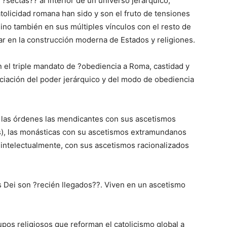
 ?sectas?? al interior de un universo jerárquico,
tolicidad romana han sido y son el fruto de tensiones
sino también en sus múltiples vínculos con el resto de
dar en la construcción moderna de Estados y religiones.
on el triple mandato de ?obediencia a Roma, castidad y
ciación del poder jerárquico y del modo de obediencia
 las órdenes las mendicantes con sus ascetismos
), las monásticas con su ascetismos extramundanos
 intelectualmente, con sus ascetismos racionalizados
s Dei son ?recién llegados??. Viven en un ascetismo
upos religiosos que reforman el catolicismo global a