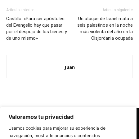
Artículo anterior
Artículo siguiente
Castillo: «Para ser apóstoles
Un ataque de Israel mata a
del Evangelio hay que pasar
seis palestinos en la noche
por el despojo de los bienes y
más violenta del año en la
de uno mismo»
Cisjordania ocupada
Juan
Valoramos tu privacidad
Redes Cristianas
Usamos cookies para mejorar su experiencia de
Una mirada alternativa sobre la Iglesia católica y la sociedad
- Colectivos de Redes Cristianas
navegación, mostrarle anuncios o contenidos