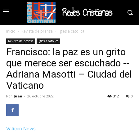
Redes Cristianas
Inicio
Revista de prensa
iglesia catolica
Revista de prensa
iglesia catolica
Francisco: la paz es un grito
que merece ser escuchado --
Adriana Masotti – Ciudad del
Vaticano
Por
Juan
-
26 octubre 2022
312
0
Vatican News