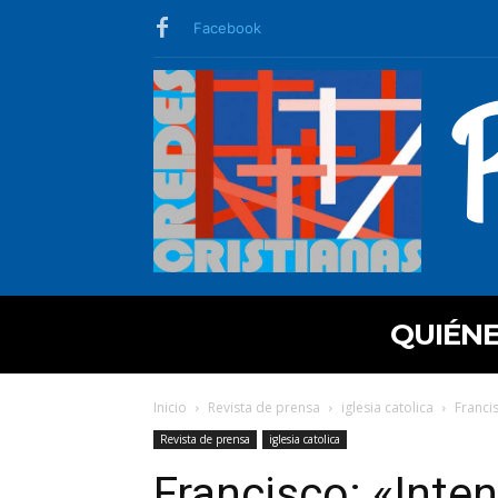
Facebook
QUIÉN
Inicio
Revista de prensa
iglesia catolica
Franci
Revista de prensa
iglesia catolica
Francisco: «Inte