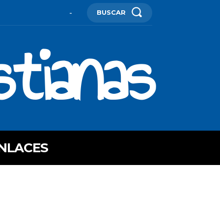
BUSCAR
-
stianas
NLACES