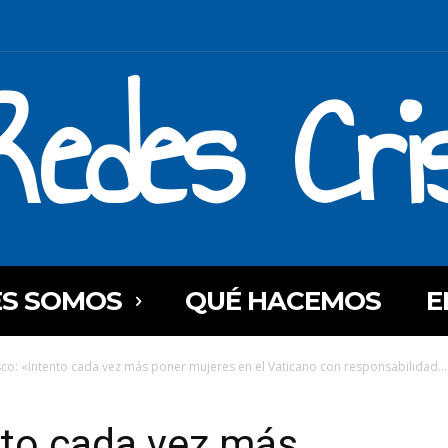
Redes Cri
ES SOMOS
QUÉ HACEMOS
E
sco: «Intento cada vez más poner mujeres en el Vaticano con responsabilidad...
nto cada vez más