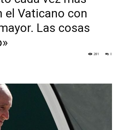
 el Vaticano con
mayor. Las cosas
o»
281
0