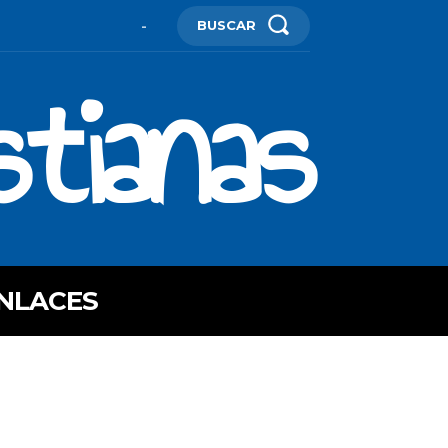
BUSCAR
-
stianas
NLACES