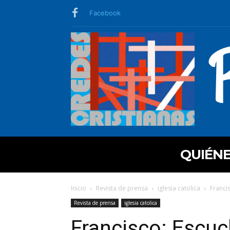
Facebook
QUIÉN
Inicio
Revista de prensa
iglesia catolica
Franci
Revista de prensa
iglesia catolica
Francisco: Escuch