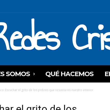
Redes Cri
ES SOMOS
QUÉ HACEMOS
E
sco: Escuchar el grito de los pobres que resuena en nuestro interior
ar el grito de los