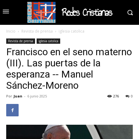
Redes Cristianas
Inicio
Revista de prensa
iglesia catolica
Revista de prensa
iglesia catolica
Francisco en el seno materno
(III). Las puertas de la
esperanza -- Manuel
Sánchez-Moreno
Por
Juan
-
6 junio 2025
276
0